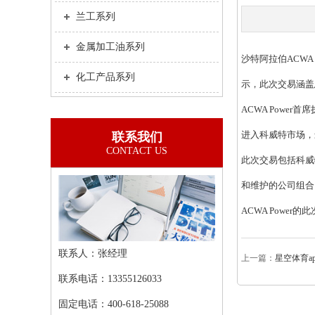
兰工系列
金属加工油系列
沙特阿拉伯ACWA 
化工产品系列
示，此次交易涵盖
ACWA Powe
进入科威特市场，
联系我们
CONTACT US
此次交易包括科威特Az
和维护的公司组合
ACWA Pow
联系人：张经理
上一篇：
星空体育a
联系电话：13355126033
固定电话：400-618-25088