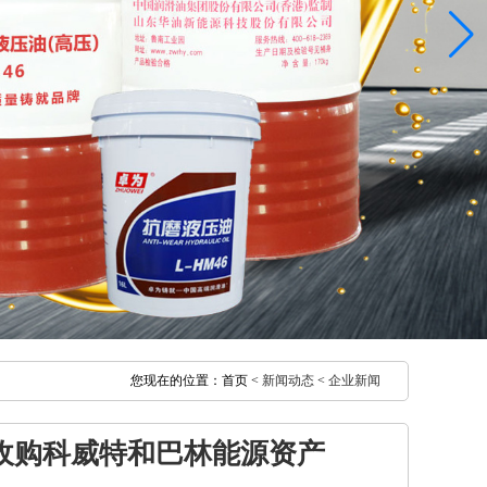
您现在的位置：首页 <
新闻动态
<
企业新闻
计划收购科威特和巴林能源资产