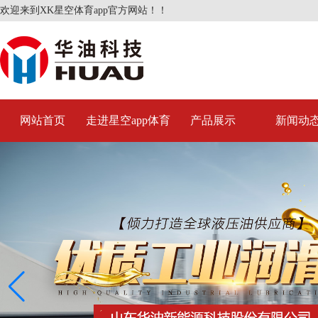
欢迎来到XK星空体育app官方网站！！
网站首页
走进星空app体育
产品展示
新闻动