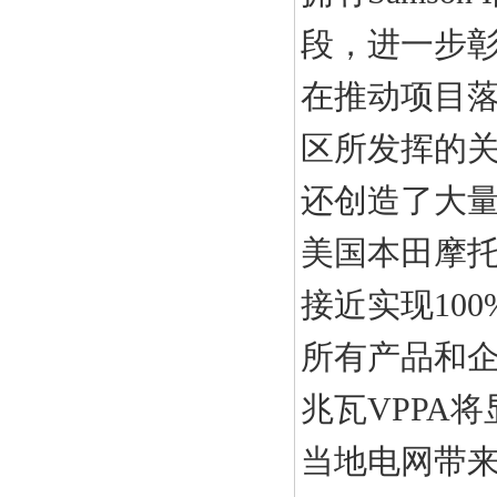
段，进一步
在推动项目落
区所发挥的
还创造了大
美国本田摩托车
接近实现10
所有产品和企业
兆瓦VPPA
当地电网带来