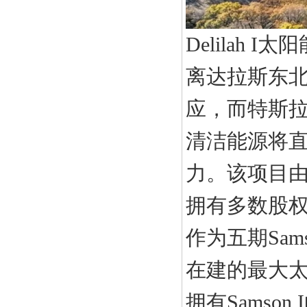
Delila
离达拉斯东北
应，而特斯拉
清洁能源将
力。该项目由In
拥有多数股权
作为五期Sams
在建的最大太阳
拥有Samson