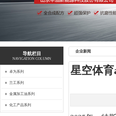
企业新闻
导航栏目
NAVIGATION COLUMN
星空体育
卓为系列
兰工系列
金属加工油系列
化工产品系列