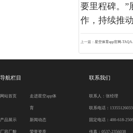
要里程碑。”展
作，持续推
上一篇：
星空体育app官网-TAQA 
导航栏目
联系我们
网站首页
走进星空app体
联系人：张经理
育
联系电话：13355126033
产品展示
新闻动态
固定电话：400-618-250
厂容厂貌
荣誉资质
传真：0537-2356038