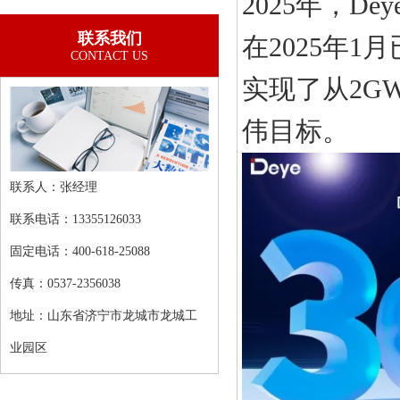
2025年，D
联系我们
在2025年
CONTACT US
实现了从2G
伟目标。
联系人：张经理
联系电话：13355126033
固定电话：400-618-25088
传真：0537-2356038
地址：山东省济宁市龙城市龙城工
业园区