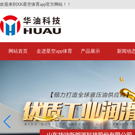
欢迎来到XK星空体育app官方网站！！
网站首页
走进星空app体育
产品展示
新闻动