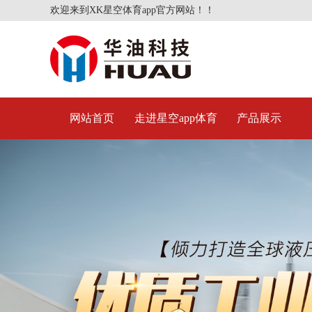
欢迎来到XK星空体育app官方网站！！
网站首页
走进星空app体育
产品展示