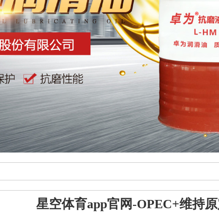
星空体育app官网-OPEC+维持