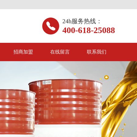
24h服务热线：
400-618-25088
招商加盟
在线留言
联系我们