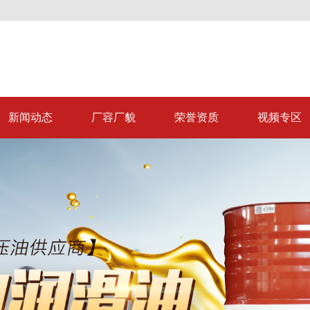
新闻动态
厂容厂貌
荣誉资质
视频专区