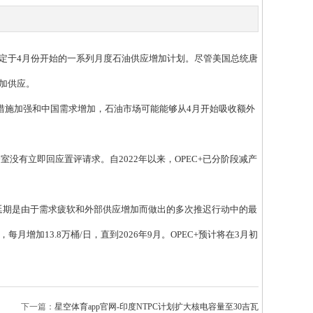
原定于4月份开始的一系列月度石油供应增加计划。尽管美国总统唐
增加供应。
裁措施加强和中国需求增加，石油市场可能能够从4月开始吸收额外
室没有立即回应置评请求。自2022年以来，OPEC+已分阶段减产
此次延期是由于需求疲软和外部供应增加而做出的多次推迟行动中的最
增加13.8万桶/日，直到2026年9月。OPEC+预计将在3月初
下一篇：
星空体育app官网-印度NTPC计划扩大核电容量至30吉瓦