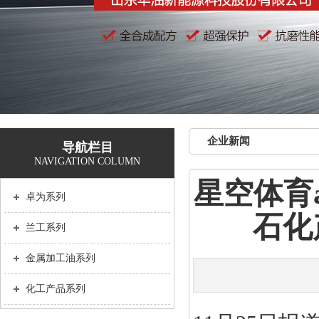
企业新闻
导航栏目
NAVIGATION COLUMN
星空体育
卓为系列
石化
兰工系列
金属加工油系列
化工产品系列