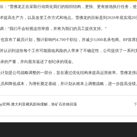
出：“雪佛龙正在采取行动简化我们的组织结构，更快、更有效地执行任务，使
术提高生产力，以及改变工作方式和地点。雪佛龙的目标是到2026年底实现20
调：“我们不会轻视这些举措，并将为我们的员工提供支持。”
宣布了裁员计划，预计影响约4,700个职位，并减少3,000名承包商。BP首席执行官穆
并认识到这给每个工作可能面临风险的人带来了不确定性，公司提供了一系列支
创纪录的产量，并向股东返还了创纪录的现金。
员计划是公司战略调整的一部分，旨在通过优化结构来提高运营效率。雪佛龙强
裁员和降低成本，为增长奠定基础，并计划从根本上调整战略，进一步提高业绩
pp官网-澳大利亚飓风影响缓解，铁矿石价格回落