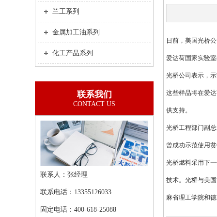
兰工系列
金属加工油系列
日前，美国光桥公
化工产品系列
爱达荷国家实验室
光桥公司表示，示
这些样品将在爱达
联系我们
CONTACT US
供支持。
光桥工程部门副总裁
曾成功示范使用贫
光桥燃料采用下一
联系人：张经理
技术。光桥与美国
联系电话：13355126033
麻省理工学院和德
固定电话：400-618-25088