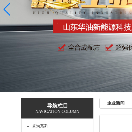
企业新闻
导航栏目
NAVIGATION COLUMN
卓为系列