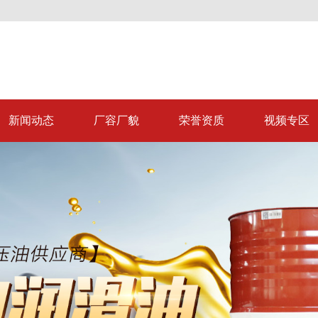
新闻动态
厂容厂貌
荣誉资质
视频专区