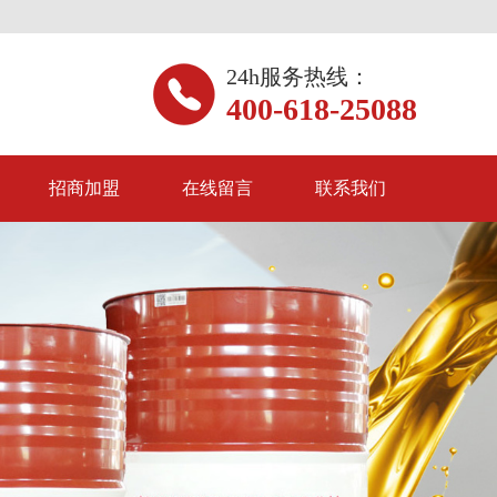
24h服务热线：
400-618-25088
招商加盟
在线留言
联系我们