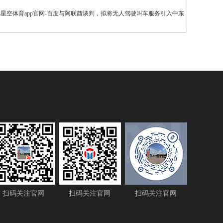
：
星空体育app官网-百度与阿联酋谈判，拟将无人驾驶叫车服务引入中东
扫码关注官网
扫码关注官网
扫码关注官网