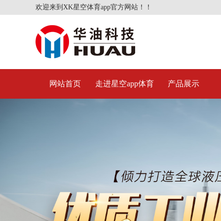
欢迎来到XK星空体育app官方网站！！
网站首页
走进星空app体育
产品展示