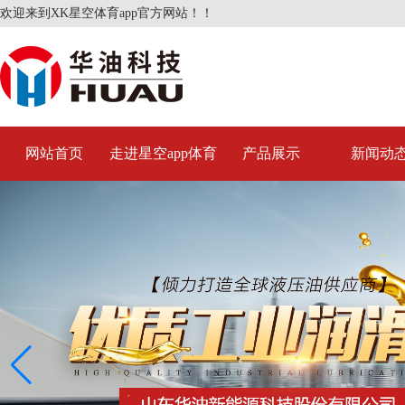
欢迎来到XK星空体育app官方网站！！
网站首页
走进星空app体育
产品展示
新闻动