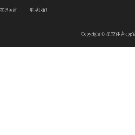
在线留言
联系我们
Copyright © 星空体育a