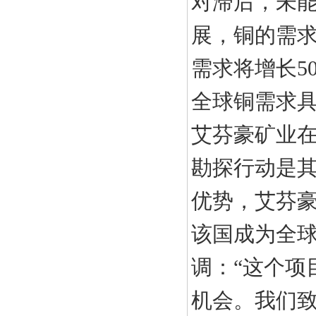
对滞后，未
展，铜的需求
需求将增长5
全球铜需求
艾芬豪矿业
勘探行动是
优势，艾芬
该国成为全球铜
调：“这个项
机会。我们