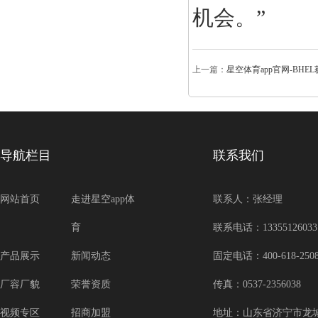
机会。”
上一篇：
星空体育app官网-BH
导航栏目
联系我们
网站首页
走进星空app体
联系人：张经理
育
联系电话：13355126033
产品展示
新闻动态
固定电话：400-618-250
厂容厂貌
荣誉资质
传真：0537-2356038
视频专区
招商加盟
地址：山东省济宁市龙