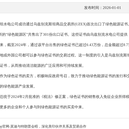
发布时间：2026-01-01
坦水电公司成功通过乌兹别克斯坦商品交易所(UZEX)首次出口了绿色能源证书
易所的“绿色能源区”共售出了301份出口证书。这些证书由乌兹别克水电公司提供，
，截至2024年，通过该平台出售的绿色证书已超过6.43万份，总金额超过8.7
地或外国公司都可以参与绿色证书的交易过程。这一制度的引入是乌兹别克斯坦政
证书，从而推动清洁能源的广泛应用和可持续发展。
作为绿色证书的卖方，积极响应政府号召，致力于推动绿色能源证书的发行和交
的绿色能源产业发展。
总统于2024年2月批准的《税法》修正案，绿色证书的销售收入免征企业所
更多的企业和个人参与到绿色能源证书的买卖中来。
pp官网-莫迪与特朗普会晤，深化美印伙伴关系及贸易合作