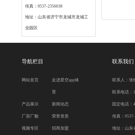
传真：0537-2356038
地址：山东省济宁市龙城市龙城工
业园区
导航栏目
联系我们
网站首页
走进星空app体
联系人：张
育
联系电话：133
产品展示
新闻动态
固定电话：400
厂容厂貌
荣誉资质
传真：0537-2
视频专区
招商加盟
地址：山东