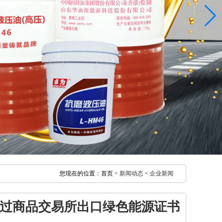
您现在的位置：首页 <
新闻动态
<
企业新闻
通过商品交易所出口绿色能源证书