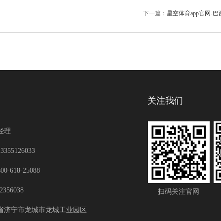
下一篇：
星空体育app官网-
关注我们
经理
55126033
-618-25088
356038
扫码关注官网
省济宁市龙城市龙城工业园区