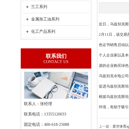
兰工系列
金属加工油系列
近日，乌兹别克斯
化工产品系列
2月11日，该交
色证书销售启动以来
个人企业家以及本
联系我们
CONTACT US
源的企业购买绿色
乌兹别克水电公司
促进乌兹别克斯坦
根据乌兹别克斯坦
联系人：张经理
环境，有助于吸引
联系电话：13355126033
固定电话：400-618-25088
上一篇：
星空体育a