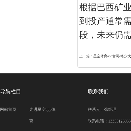
根据巴西矿业律
到投产通常需
段，未来仍
上一篇：
星空体育app官网-塔
导航栏目
联系我们
网站首页
走进星空app体
联系人：张经理
育
联系电话：13355126033