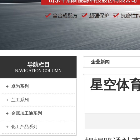
企业新闻
导航栏目
NAVIGATION COLUMN
星空体育
卓为系列
兰工系列
金属加工油系列
化工产品系列