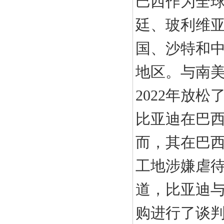
巴西作为全
廷、玻利维
国、沙特和
地区。与南
2022年放
比亚迪在巴
而，其在巴西
工地涉嫌虐
道，比亚迪与巴
购进行了谈