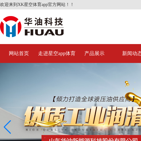
欢迎来到XK星空体育app官方网站！！
网站首页
走进星空app体育
产品展示
新闻动