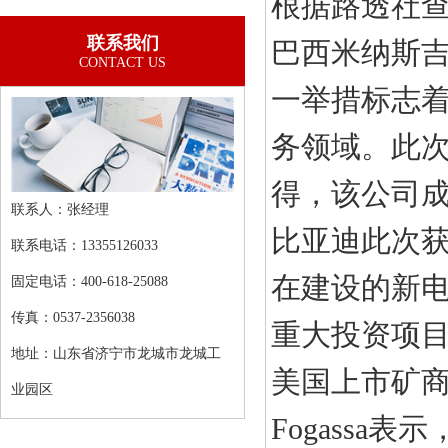
根据路透社查
联系我们
巴西米纳斯
CONTACT US
一举措标志
务领域。此次采矿权
得，该公司成
联系人：张经理
比亚迪此次
联系电话：13355126033
在建设的新电
固定电话：400-618-25088
传真：0537-2356038
重大投资项目
地址：山东省济宁市龙城市龙城工
美国上市矿商Atl
业园区
Fogass