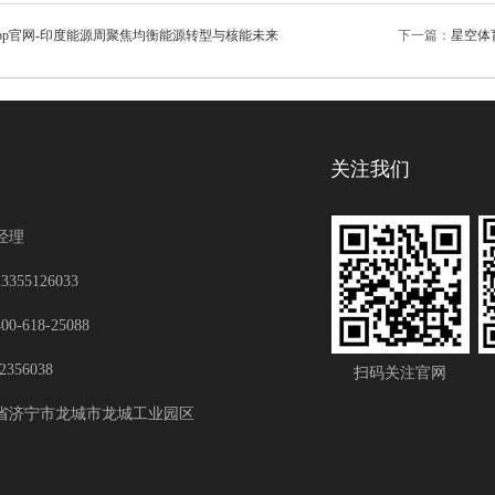
pp官网-印度能源周聚焦均衡能源转型与核能未来
下一篇：
星空体育
关注我们
经理
55126033
-618-25088
356038
扫码关注官网
省济宁市龙城市龙城工业园区