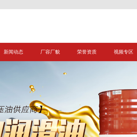
新闻动态
厂容厂貌
荣誉资质
视频专区