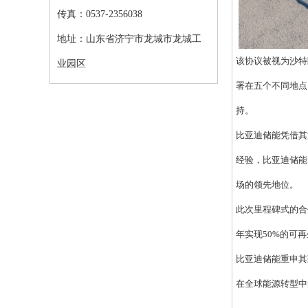
传真：0537-2356038
地址：山东省济宁市龙城市龙城工
该协议被视为沙特
业园区
署在五个不同地点
持。
比亚迪储能凭借其
经验，比亚迪储能已
场的领先地位。
此次里程碑式的合
年实现50%的可
比亚迪储能重申其
在全球能源转型中