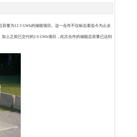
容量为12.5 GWh的储能项目。这一合作不仅标志着迄今为止全
上之前已交付的2.6 GWh项目，此次合作的储能总容量已达到