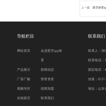
上一篇：
星空体育a
导航栏目
联系我们
网站首页
走进星空app体
联系人：张
育
联系电话：133
产品展示
新闻动态
固定电话：400
厂容厂貌
荣誉资质
传真：0537-2
视频专区
招商加盟
地址：山东
在线留言
联系我们