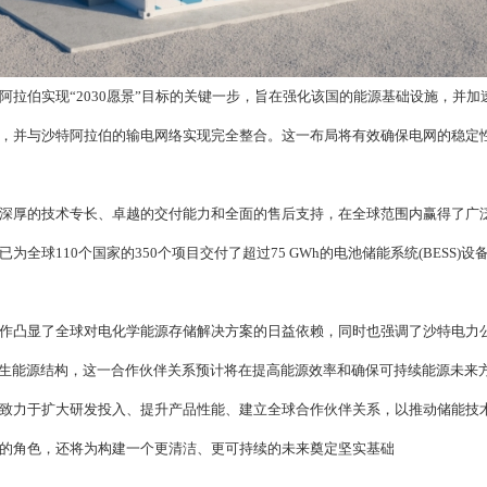
阿拉伯实现“2030愿景”目标的关键一步，旨在强化该国的能源基础设施，并
，并与沙特阿拉伯的输电网络实现完全整合。这一布局将有效确保电网的稳定
深厚的技术专长、卓越的交付能力和全面的售后支持，在全球范围内赢得了广泛
为全球110个国家的350个项目交付了超过75 GWh的电池储能系统(BES
作凸显了全球对电化学能源存储解决方案的日益依赖，同时也强调了沙特电力公
再生能源结构，这一合作伙伴关系预计将在提高能源效率和确保可持续能源未来
致力于扩大研发投入、提升产品性能、建立全球合作伙伴关系，以推动储能技
的角色，还将为构建一个更清洁、更可持续的未来奠定坚实基础