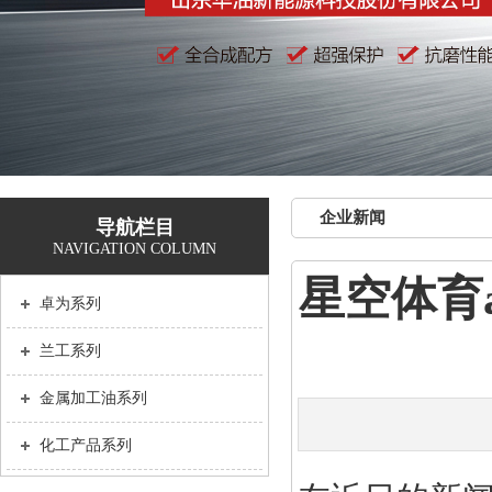
企业新闻
导航栏目
NAVIGATION COLUMN
星空体育
卓为系列
兰工系列
金属加工油系列
化工产品系列