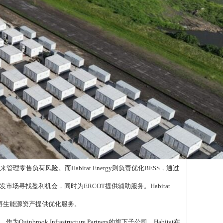
管理零售负荷风险。而Habitat Energy则负责优化BESS，通过
场寻找盈利机会，同时为ERCOT提供辅助服务。Habitat
可再生能源资产提供优化服务。
ok Infrastructure Partners的旗下子公司，Habitat在