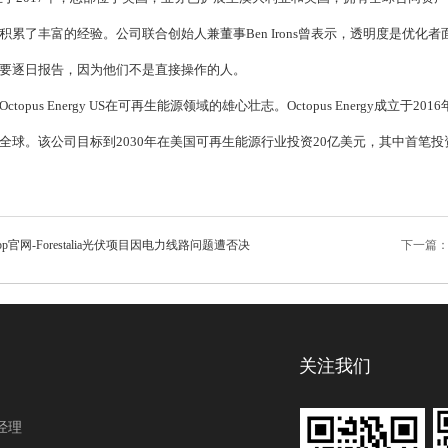
积累了丰富的经验。公司联合创始人兼董事Ben Irons曾表示，透明度是优
要逐日报告，因为他们不是直接操作的人。
opus Energy US在可再生能源领域的雄心壮志。Octopus Energy成立于201
球。该公司目标到2030年在美国可再生能源行业投资20亿美元，其中首笔投资是在20
p官网-Forestalia光伏项目因电力线路问题遭否决
下一篇
关注我们
经理