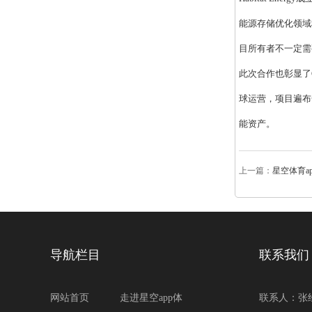
能源存储优化领域
目所有者不一定需
此次合作也彰显了Oct
球运营，项目遍布全
能资产。
上一篇：
星空体育ap
导航栏目
联系我们
网站首页
走进星空app体
联系人：张