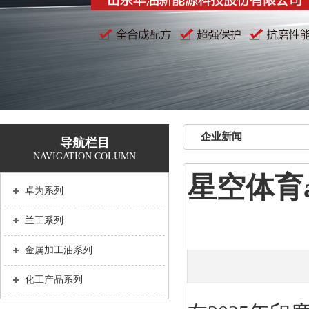
企业新闻
导航栏目
NAVIGATION COLUMN
星空体育
卓为系列
兰工系列
金属加工油系列
化工产品系列