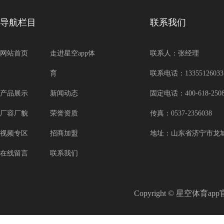
导航栏目
联系我们
网站首页
走进星空app体
联系人：张经理
育
联系电话：13355126033
产品展示
新闻动态
固定电话：400-618-250
厂容厂貌
荣誉资质
传真：0537-2356038
视频专区
招商加盟
地址：山东省济宁市龙
在线留言
联系我们
Copyright © 星空体育a