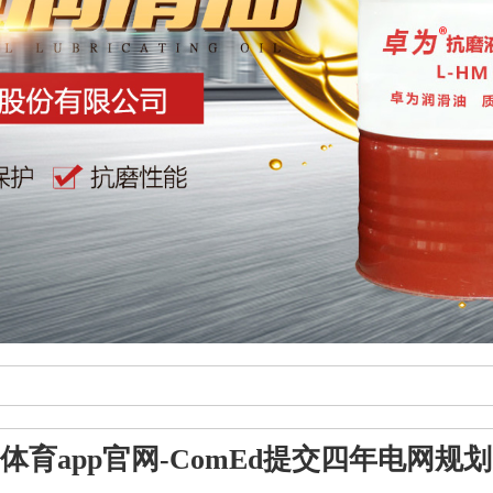
体育app官网-ComEd提交四年电网规