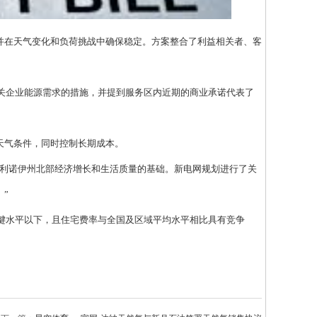
并在天气变化和负荷挑战中确保稳定。方案整合了利益相关者、客
相关企业能源需求的措施，并提到服务区内近期的商业承诺代表了
天气条件，同时控制长期成本。
电网是伊利诺伊州北部经济增长和生活质量的基础。新电网规划进行了关
”
关键水平以下，且住宅费率与全国及区域平均水平相比具有竞争