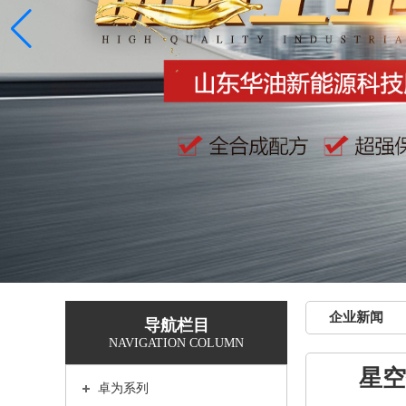
企业新闻
导航栏目
NAVIGATION COLUMN
星空
卓为系列