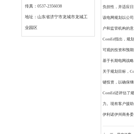
传真：0537-2356038
负担性，并适应日
地址：山东省济宁市龙城市龙城工
该电网规划以公司
业园区
户和监管机构的意
ComEd指出，
可观的投资和预期
基于长期电网战略
关于规划目标，Co
键投资，以确保继
ComEd还评估
力。现有客户援助
伊利诺伊州商务委