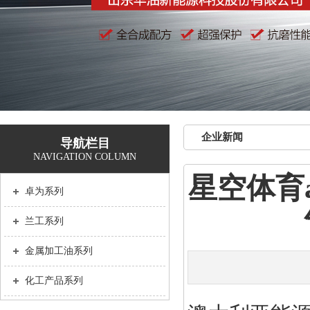
企业新闻
导航栏目
NAVIGATION COLUMN
星空体育
卓为系列
兰工系列
金属加工油系列
化工产品系列