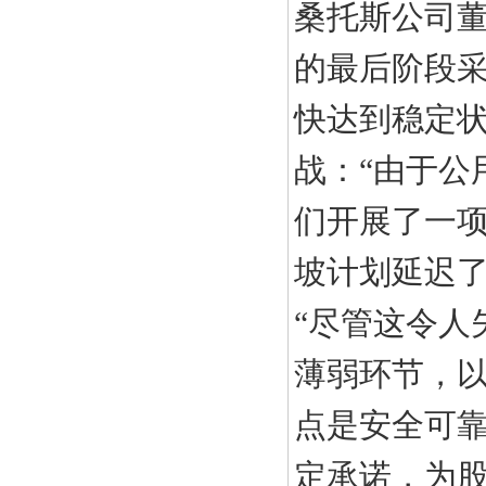
桑托斯公司董
的最后阶段
快达到稳定状
战：“由于公
们开展了一项
坡计划延迟了
“尽管这令人
薄弱环节，
点是安全可
定承诺，为股