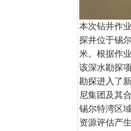
本次钻井作
探井位于锡尔
米。根据作业
该深水勘探
勘探进入了
尼集团及其
锡尔特湾区
资源评估产