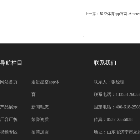
上一篇：
星空体育app官网-Amere
导航栏目
联系我们
网站首页
走进星空app体
联系人：张经理
育
联系电话：13355126033
产品展示
新闻动态
固定电话：400-618-250
厂容厂貌
荣誉资质
传真：0537-2356038
视频专区
招商加盟
地址：山东省济宁市龙