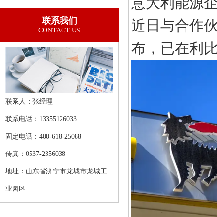
意大利能源
联系我们
近日与合作
CONTACT US
布，已在利
联系人：张经理
联系电话：13355126033
固定电话：400-618-25088
传真：0537-2356038
地址：山东省济宁市龙城市龙城工
业园区