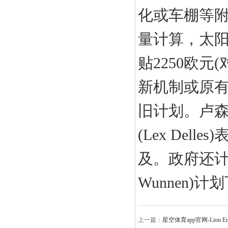
化或车棚等
量计算，太阳
贴2250欧
新机制或原有
旧计划。卢森
(Lex De
及。政府还计划
Wunnen)
上一篇：
星空体育app官网-Lion