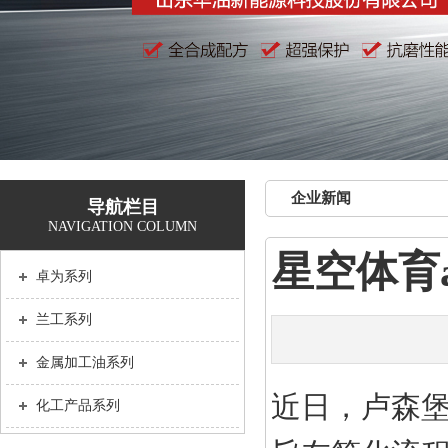
企业新闻
导航栏目
NAVIGATION COLUMN
星空体育
卓为系列
兰工系列
金属加工油系列
近日，卢森堡(
化工产品系列