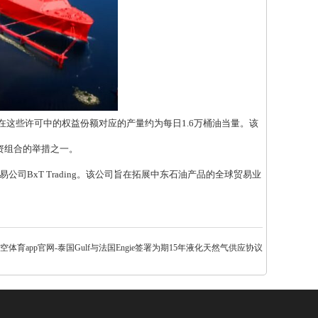
在这些许可中的权益份额对应的产量约为每日1.6万桶油当量。该
资组合的举措之一。
易公司BxT Trading。该公司旨在拓展中东石油产品的全球贸易业
空体育app官网-泰国Gulf与法国Engie签署为期15年液化天然气供应协议