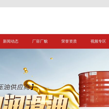
新闻动态
厂容厂貌
荣誉资质
视频专区