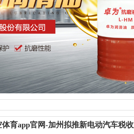
空体育app官网-加州拟推新电动汽车税