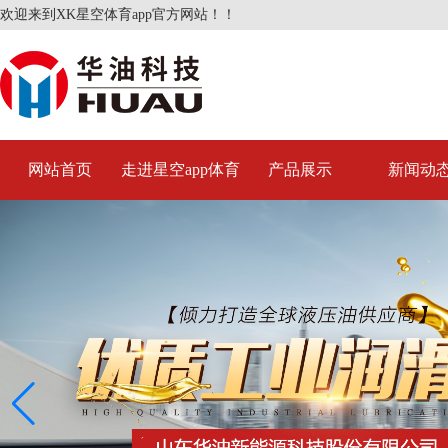
欢迎来到XK星空体育app官方网站！！
网站首页
走进星空app体育
产品展示
新闻动