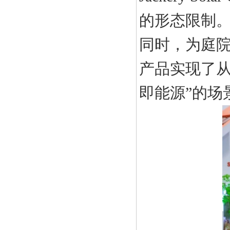
的形态限制。
同时，为庭
产品实现了从
即能源”的场