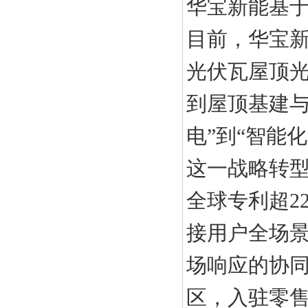
华宝新能基
目前，华宝
光伏瓦屋顶
到屋顶基建与
电”到“智能
这一战略转
全球专利超2
接用户全场景
场响应的协同
区，入驻零售