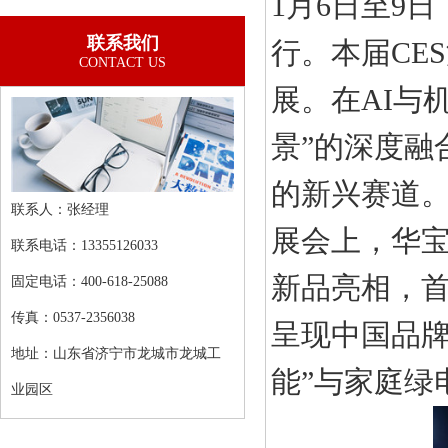
1月6日至9日
联系我们
行。本届CE
CONTACT US
展。在AI与
景”的深度融
的新兴赛道
联系人：张经理
展会上，华宝
联系电话：13355126033
新品亮相，首
固定电话：400-618-25088
传真：0537-2356038
呈现中国品牌
地址：山东省济宁市龙城市龙城工
能”与家庭绿
业园区