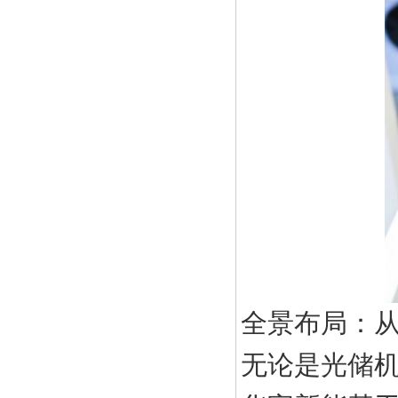
全景布局：
无论是光储