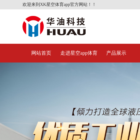
欢迎来到XK星空体育app官方网站！！
网站首页
走进星空app体育
产品展示