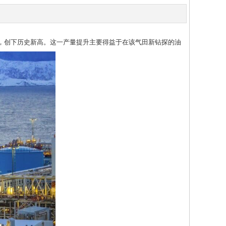
米，创下历史新高。这一产量提升主要得益于在该气田新钻探的油