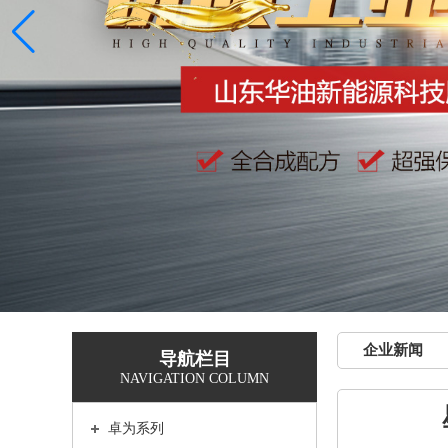
企业新闻
导航栏目
NAVIGATION COLUMN
卓为系列