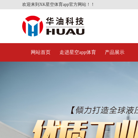
欢迎来到XK星空体育app官方网站！！
网站首页
走进星空app体育
产品展示