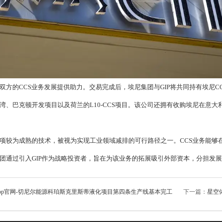
双方的CCS业务发展提供助力。交易完成后，埃尼集团与GIP将共同持有埃尼C
湾、巴克顿开发项目以及荷兰的L10-CCS项目。该公司还拥有收购埃尼在意大
项较为成熟的技术，被视为实现工业领域减排的可行路径之一。CCS业务能够
团通过引入GIP作为战略投资者，旨在为该业务的拓展吸引外部资本，分担发
pp官网-切尼尔能源科珀斯克里斯蒂液化项目第四条生产线基本完工
下一篇：
星空