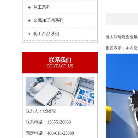
兰工系列
金属加工油系列
化工产品系列
意大利能源企业埃
集团表示，本次交
联系我们
CONTACT US
联系人：张经理
联系电话：13355126033
固定电话：400-618-25088