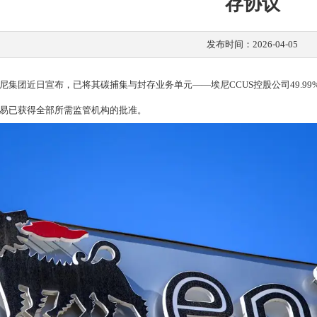
存协议
发布时间：2026-04-05
尼集团近日宣布，已将其碳捕集与封存业务单元——埃尼CCUS控股公司49.9
易已获得全部所需监管机构的批准。