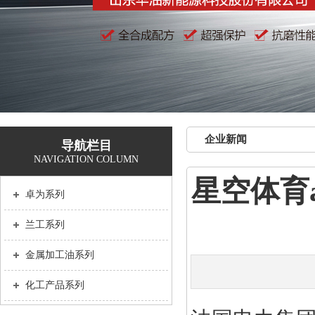
企业新闻
导航栏目
NAVIGATION COLUMN
星空体育
卓为系列
兰工系列
金属加工油系列
化工产品系列