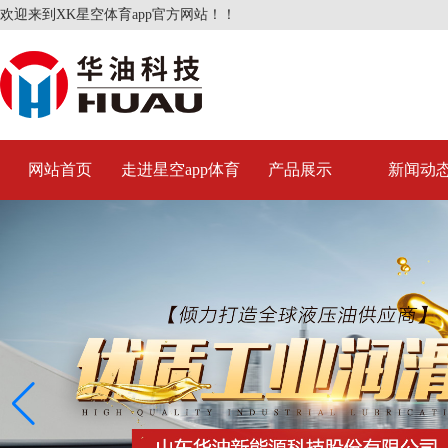
欢迎来到XK星空体育app官方网站！！
网站首页
走进星空app体育
产品展示
新闻动