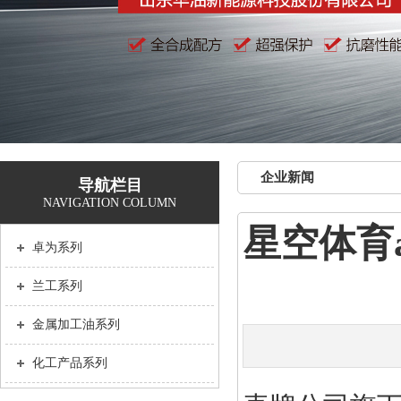
企业新闻
导航栏目
NAVIGATION COLUMN
星空体育
卓为系列
兰工系列
金属加工油系列
化工产品系列