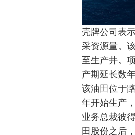
壳牌公司表示
采资源量。
至生产井。项
产期延长数
该油田位于路
年开始生产
业务总裁彼得
田股份之后