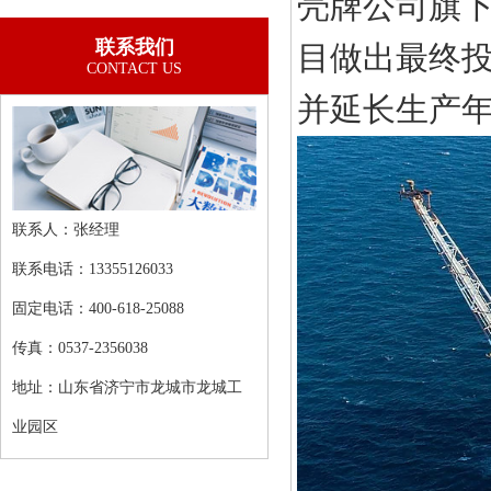
壳牌公司旗
联系我们
目做出最终
CONTACT US
并延长生产
联系人：张经理
联系电话：13355126033
固定电话：400-618-25088
传真：0537-2356038
地址：山东省济宁市龙城市龙城工
业园区