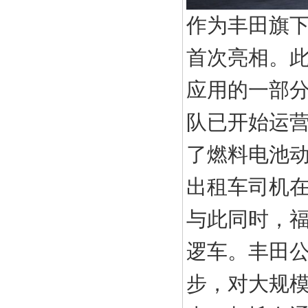
作为丰田旗下
首次亮相。
应用的一部
队已开始运营
了燃料电池动
出租车司机在
与此同时，
逻车。丰田公
步，对大规模