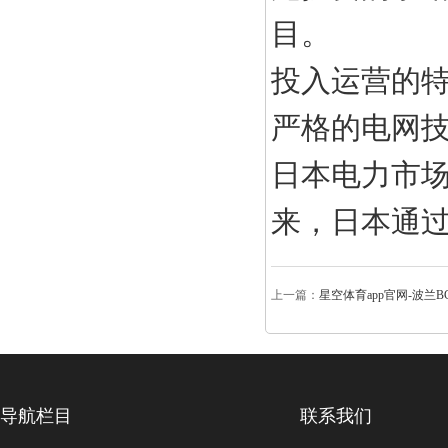
目。
投入运营的特
严格的电网
日本电力市
来，日本通
上一篇：
星空体育app官网-波兰
导航栏目
联系我们