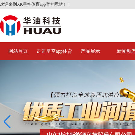
欢迎来到XK星空体育app官方网站！！
网站首页
走进星空app体育
产品展示
新闻动