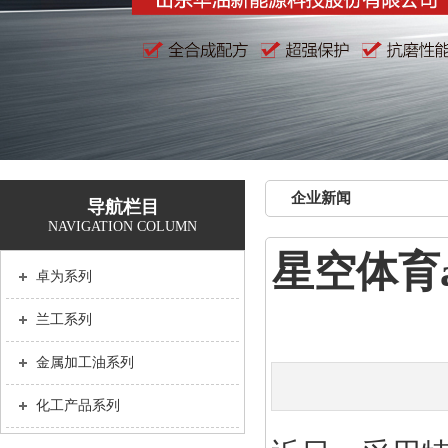
企业新闻
导航栏目
NAVIGATION COLUMN
星空体育
卓为系列
兰工系列
金属加工油系列
化工产品系列