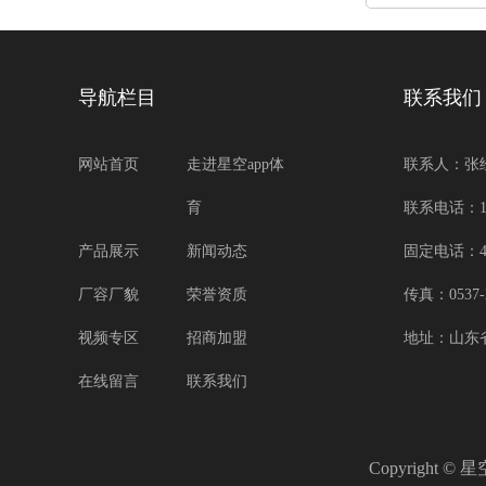
导航栏目
联系我们
网站首页
走进星空app体
联系人：张
育
联系电话：133
产品展示
新闻动态
固定电话：400
厂容厂貌
荣誉资质
传真：0537-2
视频专区
招商加盟
地址：山东
在线留言
联系我们
Copyright 