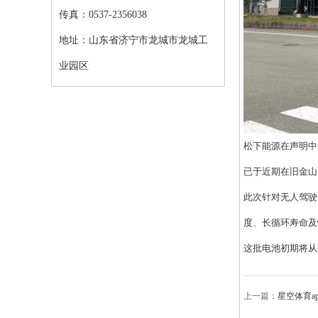
传真：0537-2356038
地址：山东省济宁市龙城市龙城工
业园区
松下能源在声明中
已于近期在旧金山
此次针对无人驾驶
度、长循环寿命及
这批电池初期将从
上一篇：
星空体育ap