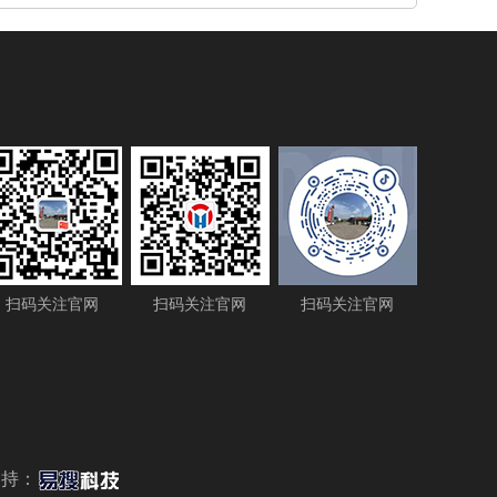
扫码关注官网
扫码关注官网
扫码关注官网
持：