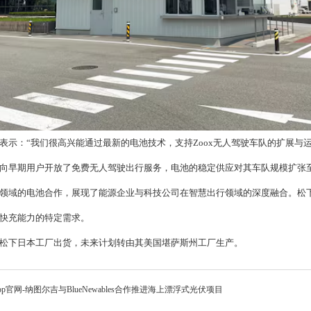
表示：“我们很高兴能通过最新的电池技术，支持Zoox无人驾驶车队的扩展与运
向早期用户开放了免费无人驾驶出行服务，电池的稳定供应对其车队规模扩张
领域的电池合作，展现了能源企业与科技公司在智慧出行领域的深度融合。松
快充能力的特定需求。
松下日本工厂出货，未来计划转由其美国堪萨斯州工厂生产。
p官网-纳图尔吉与BlueNewables合作推进海上漂浮式光伏项目