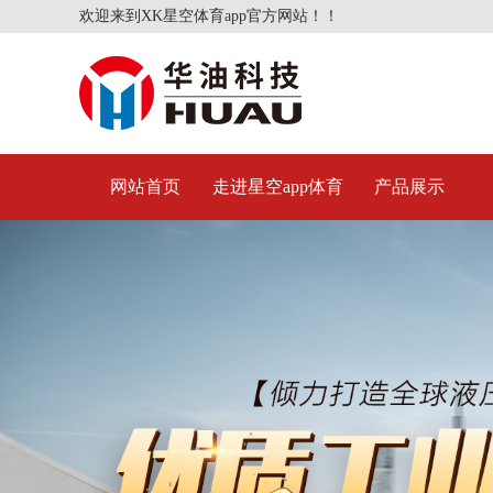
欢迎来到XK星空体育app官方网站！！
网站首页
走进星空app体育
产品展示