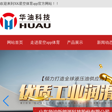
欢迎来到XK星空体育app官方网站！！
网站首页
走进星空app体育
产品展示
新闻动