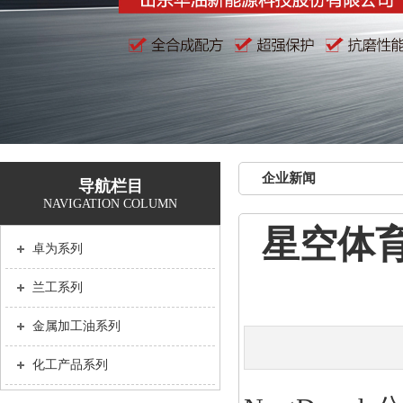
企业新闻
导航栏目
NAVIGATION COLUMN
星空体育
卓为系列
兰工系列
金属加工油系列
化工产品系列