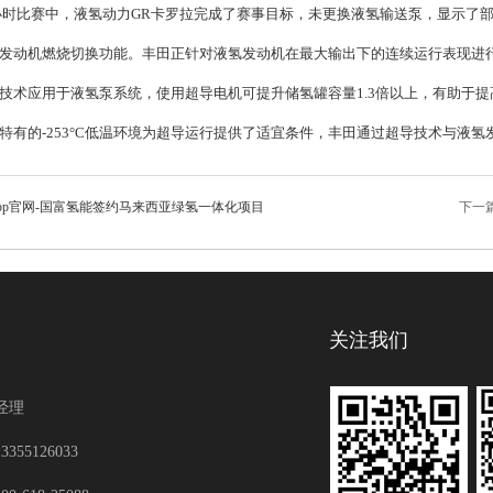
24小时比赛中，液氢动力GR卡罗拉完成了赛事目标，未更换液氢输送泵，显示
发动机燃烧切换功能。丰田正针对液氢发动机在最大输出下的连续运行表现进
技术应用于液氢泵系统，使用超导电机可提升储氢罐容量1.3倍以上，有助于
特有的-253°C低温环境为超导运行提供了适宜条件，丰田通过超导技术与液
pp官网-国富氢能签约马来西亚绿氢一体化项目
下一
关注我们
经理
55126033