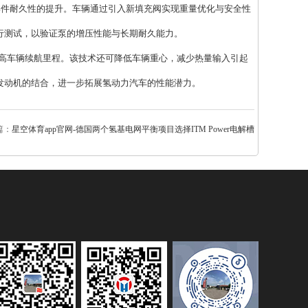
了部件耐久性的提升。车辆通过引入新填充阀实现重量优化与安全性
行测试，以验证泵的增压性能与长期耐久能力。
提高车辆续航里程。该技术还可降低车辆重心，减少热量输入引起
氢发动机的结合，进一步拓展氢动力汽车的性能潜力。
篇：
星空体育app官网-德国两个氢基电网平衡项目选择ITM Power电解槽