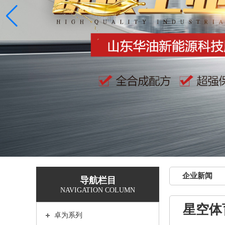
企业新闻
导航栏目
NAVIGATION COLUMN
星空体
卓为系列