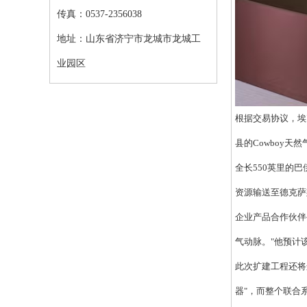
传真：0537-2356038
地址：山东省济宁市龙城市龙城工
业园区
根据交易协议，埃
县的Cowboy天
全长550英里的
资源输送至德克萨
企业产品合作伙伴
气动脉。"他预计该
此次扩建工程还将
器"，而整个联合