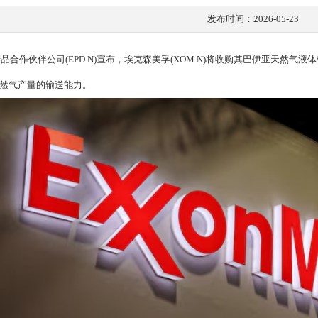
发布时间：2026-05-23
产品合作伙伴公司(EPD.N)宣布，埃克森美孚(XOM.N)将收购其巴伊亚天然
然气产量的输送能力。