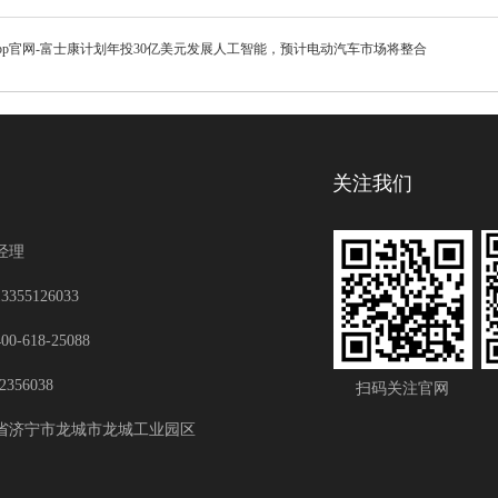
pp官网-富士康计划年投30亿美元发展人工智能，预计电动汽车市场将整合
关注我们
经理
55126033
-618-25088
356038
扫码关注官网
省济宁市龙城市龙城工业园区