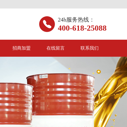
24h服务热线：
400-618-25088
招商加盟
在线留言
联系我们