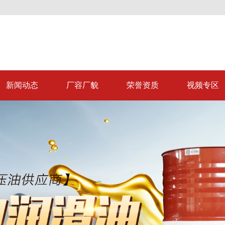
新闻动态
厂容厂貌
荣誉资质
视频专区