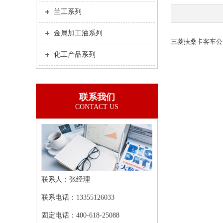
兰工系列
金属加工油系列
三菱扶桑卡客车公
化工产品系列
联系我们
CONTACT US
联系人：张经理
联系电话：13355126033
固定电话：400-618-25088