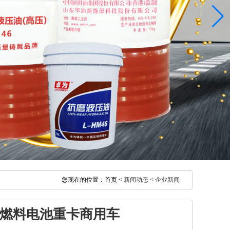
您现在的位置：首页 <
新闻动态
<
企业新闻
氢燃料电池重卡商用车