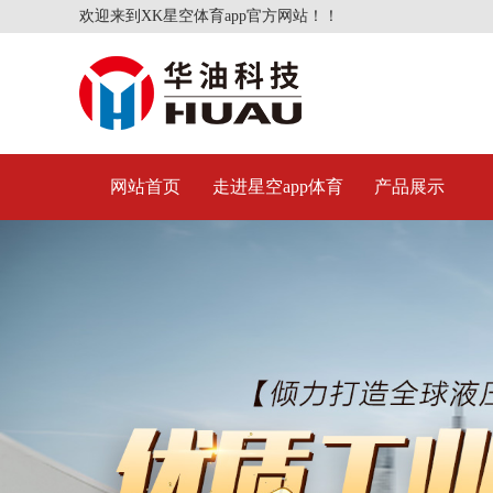
欢迎来到XK星空体育app官方网站！！
网站首页
走进星空app体育
产品展示