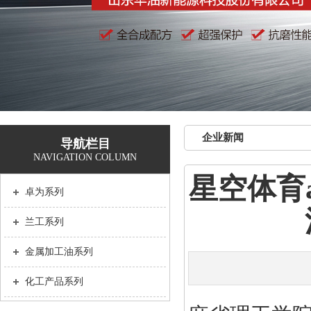
企业新闻
导航栏目
NAVIGATION COLUMN
星空体育
卓为系列
兰工系列
金属加工油系列
化工产品系列