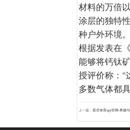
材料的万倍以
涂层的独特
种户外环境。
根据发表在《
能够将钙钛矿
授评价称："
多数气体都具
上一篇：
星空体育app官网-希