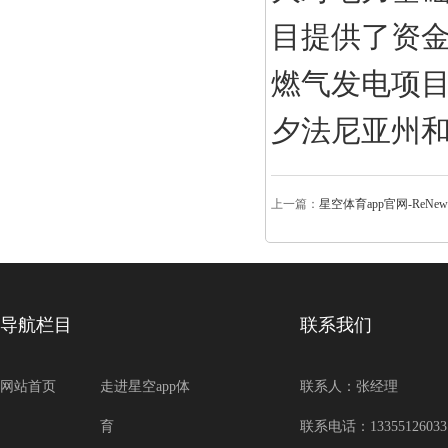
目提供了资
燃气发电项
夕法尼亚州和
上一篇：
星空体育app官网-Re
导航栏目
联系我们
网站首页
走进星空app体
联系人：张经理
育
联系电话：13355126033