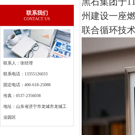
黑石集团于1
联系我们
州建设一座燃
CONTACT US
联合循环技术
联系人：张经理
联系电话：13355126033
固定电话：400-618-25088
传真：0537-2356038
地址：山东省济宁市龙城市龙城工
业园区