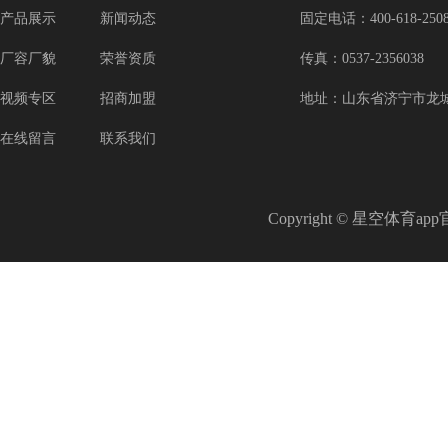
产品展示
新闻动态
固定电话：400-618-250
厂容厂貌
荣誉资质
传真：0537-2356038
视频专区
招商加盟
地址：山东省济宁市龙
在线留言
联系我们
Copyright © 星空体育a