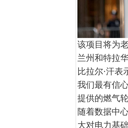
该项目将为
兰州和特拉华
比拉尔·汗表
我们最有信心的
提供的燃气
随着数据中
大对电力基