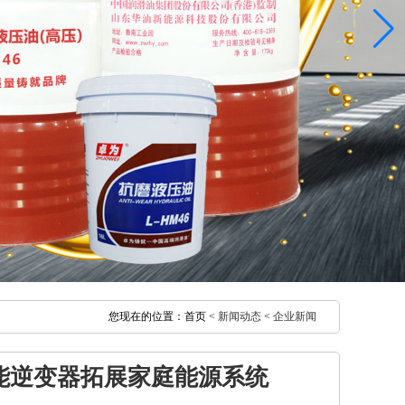
您现在的位置：首页 <
新闻动态
<
企业新闻
阳能逆变器拓展家庭能源系统