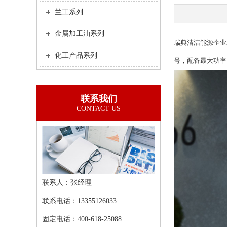
兰工系列
金属加工油系列
瑞典清洁能源企业A
化工产品系列
号，配备最大功率
联系我们
CONTACT US
联系人：张经理
联系电话：13355126033
固定电话：400-618-25088