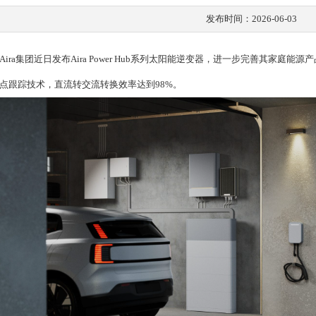
发布时间：2026-06-03
ira集团近日发布Aira Power Hub系列太阳能逆变器，进一步完善其家庭
点跟踪技术，直流转交流转换效率达到98%。