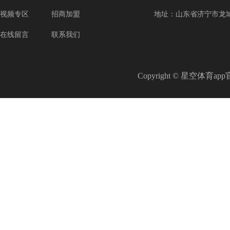
视频专区
招商加盟
地址：山东省济宁市龙
在线留言
联系我们
Copyright © 星空体育a