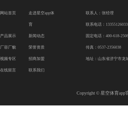
网站首页
走进星空app体
联系人：张经理
育
联系电话：13355126033
产品展示
新闻动态
固定电话：400-618-250
厂容厂貌
荣誉资质
传真：0537-2356038
视频专区
招商加盟
地址：山东省济宁市龙
在线留言
联系我们
Copyright © 星空体育a