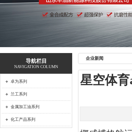
企业新闻
导航栏目
NAVIGATION COLUMN
星空体育
卓为系列
兰工系列
金属加工油系列
化工产品系列