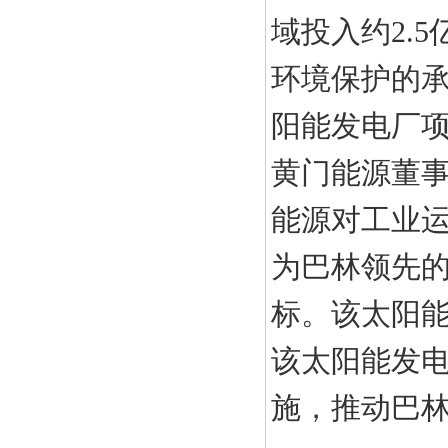
域投入约2.
环境保护的承
阳能发电厂项
黄门能源董事长
能源对工业运营
为巴林领先
标。该太阳能
该太阳能发
施，推动巴