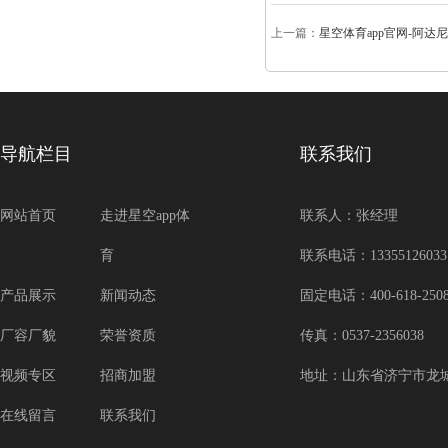
上一篇：
星空体育app官网-阿达
导航栏目
联系我们
网站首页
走进星空app体
联系人：张经理
育
联系电话：13355126033
产品展示
新闻动态
固定电话：400-618-250
厂容厂貌
荣誉资质
传真：0537-2356038
视频专区
招商加盟
地址：山东省济宁市龙
在线留言
联系我们