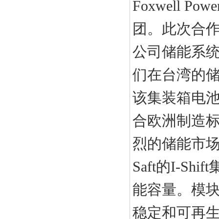
Foxwell 
团。此次合作
公司储能系统销售
们在台湾的储
该集装箱电池
合欧洲制造
烈的储能市
Saft的I-
能容量。模
稳定和可再生