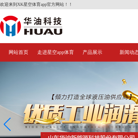
欢迎来到XK星空体育app官方网站！！
网站首页
走进星空app体育
产品展示
新闻动