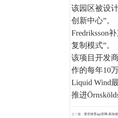
该园区被设计
创新中心”。
Fredrik
复制模式”。
该项目开发商
作的每年10万吨
Liquid 
推进Örnsk
上一篇：
星空体育app官网-新