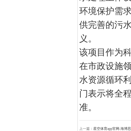
环境保护需求
供完善的污
义。
该项目作为
在市政设施
水资源循环
门表示将全
准。
上一篇：
星空体育app官网-海