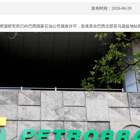
发布时间：2026-06-29
资源研究所已向巴西国家石油公司颁发许可，批准其在巴西北部亚马逊盆地钻