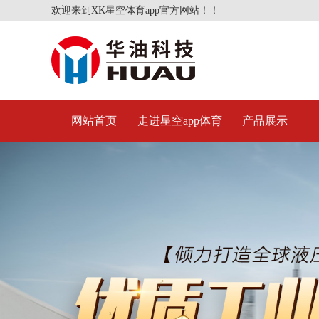
欢迎来到XK星空体育app官方网站！！
网站首页
走进星空app体育
产品展示