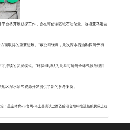
o钻井平台将开展勘探工作，旨在评估该区域石油储量。这项亚马逊盆
护方面取得的重要进展。"该公司强调，此次深水石油勘探属于初
延续不可持续的发展模式。"环保组织认为此举可能与全球气候治理目
美地区深水油气资源开发提供了新的参考案例。
一篇：
星空体育app官网-马士基测试巴西乙醇混合燃料推进船舶脱碳进程