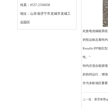
传真：0537-2356038
地址：山东省济宁市龙城市龙城工
业园区
此套电池储能系统 由T
的投运标志着特内
Renalfa 
性。”
特内沃混合能源项目
的协同运行，增强
作为东欧地区重要
上一篇：
星空体育a