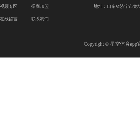
视频专区
招商加盟
地址：山东省济宁市龙
在线留言
联系我们
Copyright © 星空体育a