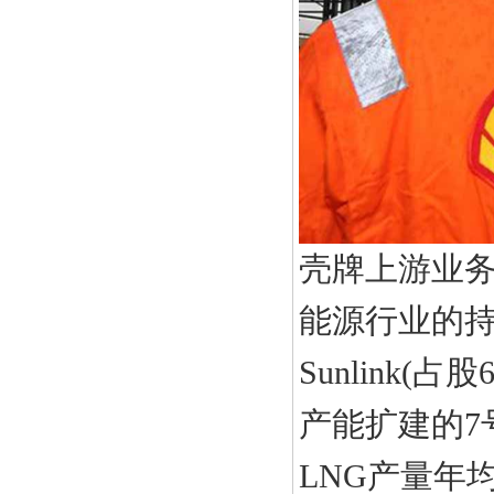
壳牌上游业务
能源行业的
Sunlink(
产能扩建的7
LNG产量年均