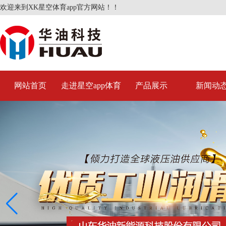
欢迎来到XK星空体育app官方网站！！
网站首页
走进星空app体育
产品展示
新闻动