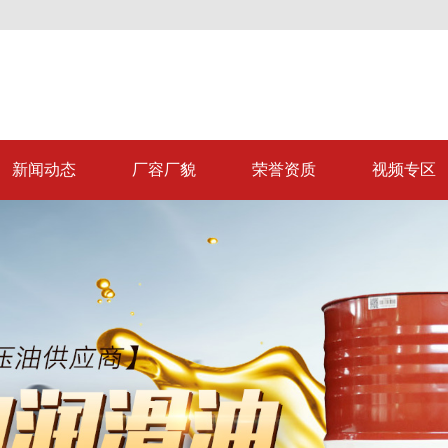
新闻动态
厂容厂貌
荣誉资质
视频专区