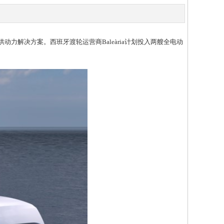
动力解决方案。西班牙渡轮运营商Baleària计划投入两艘全电动