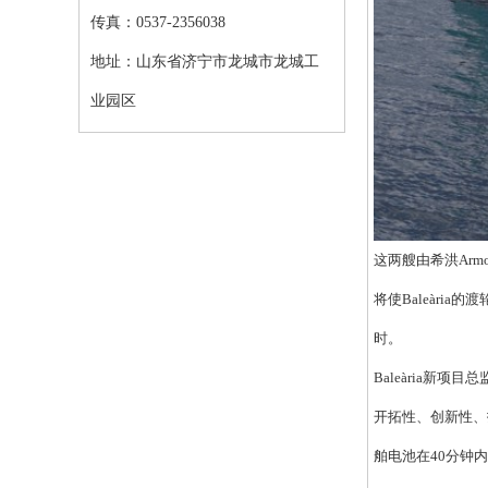
传真：0537-2356038
地址：山东省济宁市龙城市龙城工
业园区
这两艘由希洪Armo
将使Baleàr
时。
Baleària新
开拓性、创新性、
舶电池在40分钟