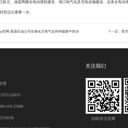
35亿欧元，涵盖两艘全电动渡轮建造、港口电气化及充电设施建设。这条全电
转型迈出重要一步。
pp官网-英国石油公司在液化天然气合同仲裁案中胜诉
下一篇：
星空
关注我们
经理
55126033
-618-25088
356038
扫码关注官网