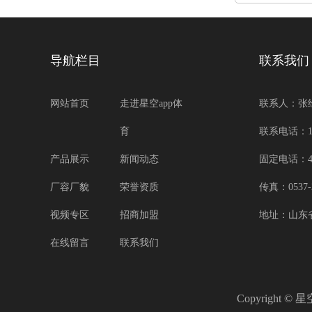
导航栏目
联系我们
网站首页
走进星空app体
联系人：张
育
联系电话：133
产品展示
新闻动态
固定电话：400
厂容厂貌
荣誉资质
传真：0537-2
视频专区
招商加盟
地址：山东
在线留言
联系我们
Copyright 