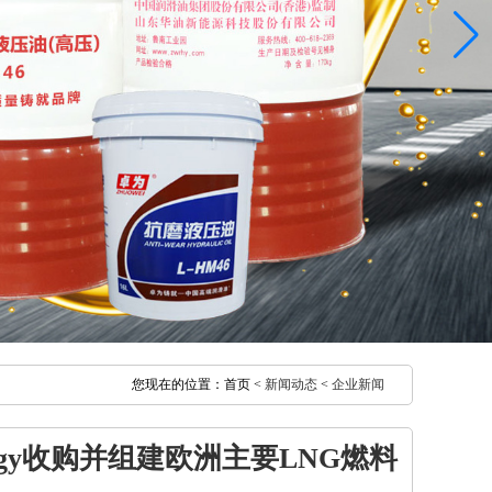
您现在的位置：首页 <
新闻动态
<
企业新闻
nergy收购并组建欧洲主要LNG燃料