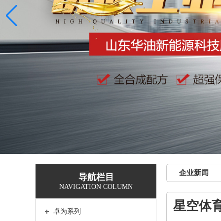
企业新闻
导航栏目
NAVIGATION COLUMN
星空体育a
卓为系列