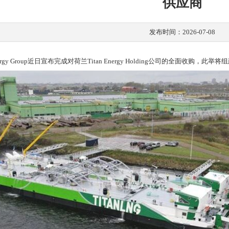
供应商
发布时间：2026-07-08
Energy Group近日宣布完成对荷兰Titan Energy Holding公司的全面