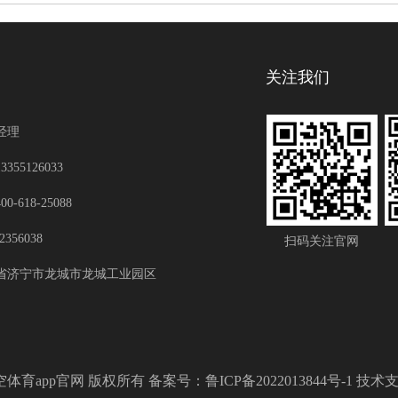
关注我们
经理
55126033
-618-25088
356038
扫码关注官网
省济宁市龙城市龙城工业园区
© 星空体育app官网 版权所有
备案号：鲁ICP备2022013844号-1
技术支