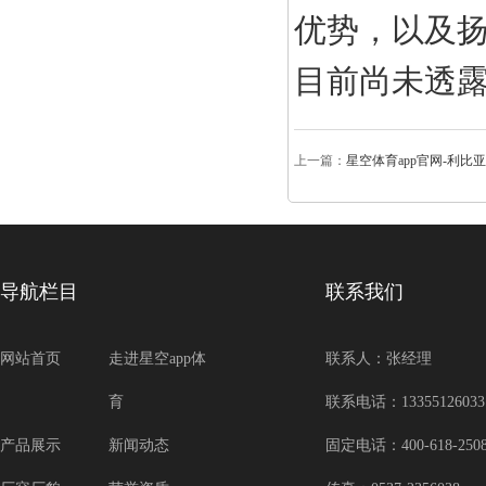
优势，以及扬
目前尚未透露
上一篇：
星空体育app官网-利比
导航栏目
联系我们
网站首页
走进星空app体
联系人：张经理
育
联系电话：13355126033
产品展示
新闻动态
固定电话：400-618-250