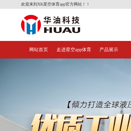
欢迎来到XK星空体育app官方网站！！
网站首页
走进星空app体育
产品展示