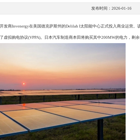
发布时间：2026-01-16
发商Invenergy在美国德克萨斯州的Delilah I太阳能中心正式投入商业
了虚拟购电协议(VPPA)。日本汽车制造商本田将购买其中200MW的电力，剩