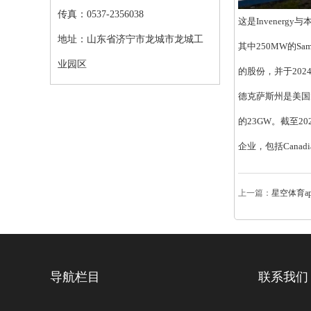
传真：0537-2356038
这是Invener
地址：山东省济宁市龙城市龙城工
其中250MW的Sam
业园区
的股份，并于202
德克萨斯州是美国
的23GW。截至
企业，包括Canadi
上一篇：
星空体育a
导航栏目
联系我们