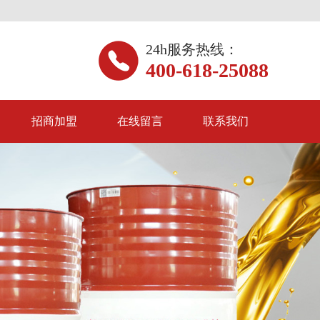
24h服务热线：
400-618-25088
招商加盟
在线留言
联系我们