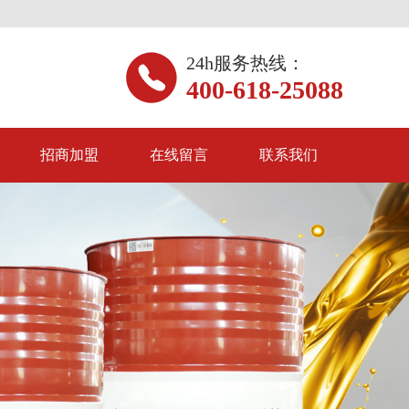
24h服务热线：
400-618-25088
招商加盟
在线留言
联系我们