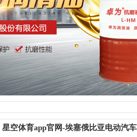
星空体育app官网-埃塞俄比亚电动汽