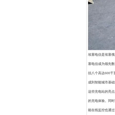
埃塞电信是埃塞俄
塞电信成为领先数
括八个高达600
成到智能城市基础
这些充电站的亮点
的充电体验。同时，
能在线监控也通过te