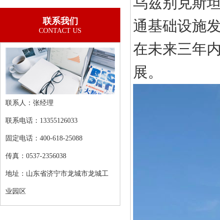
乌兹别克斯坦
联系我们
通基础设施
CONTACT US
在未来三年
展。
联系人：张经理
联系电话：13355126033
固定电话：400-618-25088
传真：0537-2356038
地址：山东省济宁市龙城市龙城工
业园区