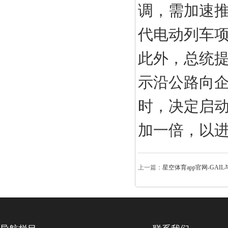
调，需加速
代电动列车
此外，总统提
示沿公路向企
时，决定启
加一倍，以
上一篇：
星空体育app官网-GA