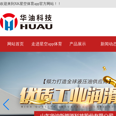
欢迎来到XK星空体育app官方网站！！
网站首页
走进星空app体育
产品展示
新闻动